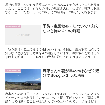
周りの農家さんのもう収穫に入ってっるの…？そう感じたことありま
すよね。ここでは、あなたの周りの農家さんは、なぜ早い時期に収穫
することにこだわっているのか。その理由を３つ紹介して行きます。
「なぜ？」と感じる不安を解消して、もっと自由に農業を楽...
予防（農薬散布）しないで！知ら
Uncategorized
ないと怖い４つの時期
作物を栽培する上で避けて通れない予防。今回は、農薬散布に絞って
知らないと損をする時期を４つ紹介しています。農薬散布を避けるべ
き時期を明確にし、これからの予防に取り入れて行きましょう。1.雨
降りの日雨降りの日は根本的に予防（農薬の散布）ができ...
農家さんの朝が早いのはなぜ？避
Uncategorized
けて通れない３つの理由
農家さんの朝は早いイメージがありますよね…。どうしてそのような
イメージがまとわり付くのか…。そこを掘り下げていくと、実際に早
起きして行動することが理に叶っているというのです。それはどう言