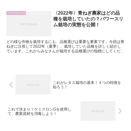
う理由からでしょうか。早速、農家さんの現状を探ってみま...
〈2022年〉青ねぎ農家はどの品
Uncategorized
種を栽培していたの？パワースリ
ム栽培の実態を公開！
どの様な作物を栽培するにも、品種選びは重要な要素です。今回は青
ねぎに注視して2022年（夏季）、栽培していた品種を詳しく紹介し
ています。これからみなさんが栽培する品種選びの指標にしてくださ
い。2022年栽培した青ねぎ品種！早速ですが、今年う...
これがレタス栽培の基本！４つの特徴を
知ろう！
これで決まり！ケミクロンGを使用し
て、農業資材を消毒しよう！