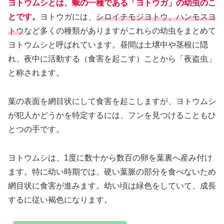
ヨトウムシとは、蛾の一種である「ヨトウガ」の幼虫のこ
とです。
ヨトウガには、
シロイチモジヨトウ、ハンモスヨ
トウ
など多くの種類がありますがこれらの幼虫をまとめて
ヨトウムシと呼ばれています。昼間は土壌中や茎根に隠
れ、夜中に活動する（食害を起こす）ことから「夜盗虫」
と称されます。
葉の表面を網目状にして食害を起こしますが、ヨトウムシ
が犯人かどうかを特定するには、フンを見つけることもひ
とつの手です。
ヨトウムシは、1度に数十から数百の卵を葉裏へ産み付け
ます。特に幼い時期では、硬い葉脈の部分を食べないため
網目状に食害が進みます。幼い頃は緑色をしていて、成長
するに従い褐色になります。