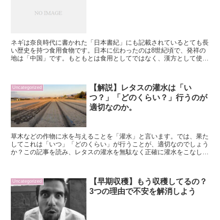
ネギは奈良時代に書かれた「日本書紀」にも記載されているとても長
い歴史を持つ食用食物です。日本に伝わったのは8世紀頃で、発祥の
地は「中国」です。もともとは食用としてではなく、漢方として使用
されていました。ネギはユリ科の植物で、ニラやニンニク、...
【解説】レタスの灌水は「い
Uncategorized
つ？」「どのくらい？」行うのが
適切なのか。
草木などの作物に水を与えることを「灌水」と言います。では、果た
してこれは「いつ」「どのくらい」が行うことが、適切なのでしょう
か？この記事を読み、レタスの灌水を無駄なく正確に灌水をこなして
行きましょう。灌水は、いつ行うの？まず初期に行う灌水は...
【早期収穫】もう収穫してるの？
Uncategorized
3つの理由で不安を解消しよう