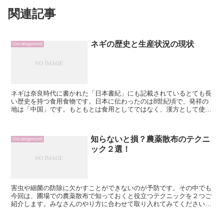
関連記事
ネギの歴史と生産状況の現状
Uncategorized
ネギは奈良時代に書かれた「日本書紀」にも記載されているとても長
い歴史を持つ食用食物です。日本に伝わったのは8世紀頃で、発祥の
地は「中国」です。もともとは食用としてではなく、漢方として使用
されていました。ネギはユリ科の植物で、ニラやニンニク、...
知らないと損？農薬散布のテクニ
Uncategorized
ック２選！
害虫や細菌の防除に欠かすことができないのが予防です。その中でも
今回は、圃場での農薬散布で知っておくと役立つテクニックを２つご
紹介します。みなさんのやり方に合わせて取り入れてみてください。
テクニック① 溝に噴射しない方法あなたの農薬の先はどこ...