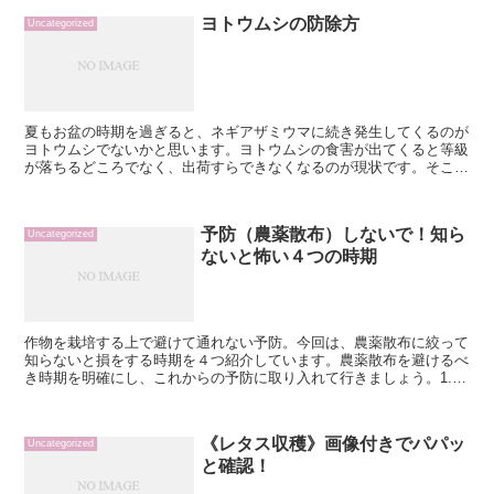
ヨトウムシの防除方
Uncategorized
夏もお盆の時期を過ぎると、ネギアザミウマに続き発生してくるのが
ヨトウムシでないかと思います。ヨトウムシの食害が出てくると等級
が落ちるどころでなく、出荷すらできなくなるのが現状です。そこ
で、私達が行っている防除方法について説明します。定植前に...
予防（農薬散布）しないで！知ら
Uncategorized
ないと怖い４つの時期
作物を栽培する上で避けて通れない予防。今回は、農薬散布に絞って
知らないと損をする時期を４つ紹介しています。農薬散布を避けるべ
き時期を明確にし、これからの予防に取り入れて行きましょう。1.雨
降りの日雨降りの日は根本的に予防（農薬の散布）ができ...
《レタス収穫》画像付きでパパッ
Uncategorized
と確認！