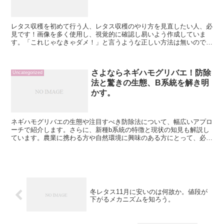
レタス収穫を初めて行う人、レタス収穫のやり方を見直したい人、必
見です！画像を多く使用し、視覚的に確認し易いよう作成していま
す。「これじゃなきゃダメ！」と言うような正しい方法は無いので、
感覚を掴んでいくように見ていってください！収穫の前にする...
さよならネギハモグリバエ！防除
Uncategorized
法と驚きの生態、B系統を解き明
かす。
ネギハモグリバエの生態や注目すべき防除法について、幅広いアプロ
ーチで紹介します。さらに、新種b系統の特徴と現状の知見も解説し
ています。農業に携わる方や自然環境に興味のある方にとって、必見
の情報が盛りだくさんです。ネギハモグリバエを適切に防除...
冬レタス11月に安いのは何故か。値段が
下がるメカニズムを知ろう。